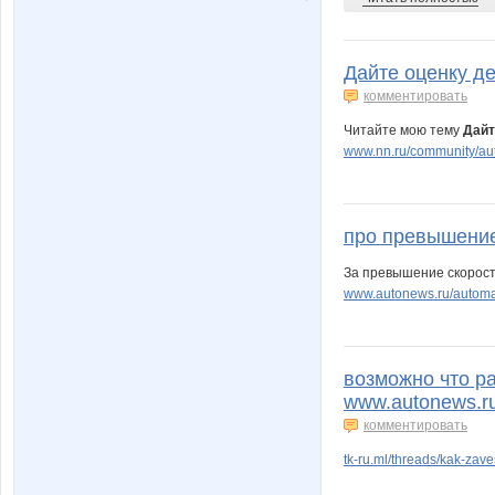
Дайте оценку д
комментировать
Читайте мою тему
Дайт
www.nn.ru/community/auto
про превышени
За превышение скорост
www.autonews.ru/autom
возможно что р
www.autonews.r
комментировать
tk-ru.ml/threads/kak-zav