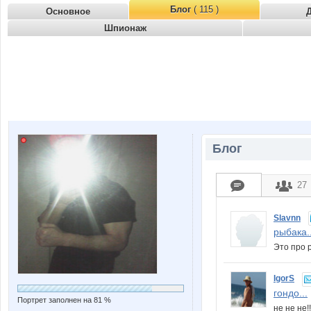
Блог
( 115 )
Основное
Шпионаж
Блог
27
Slavnn
рыбака..
Это про 
IgorS
гондо...
Портрет заполнен на 81 %
не не не!