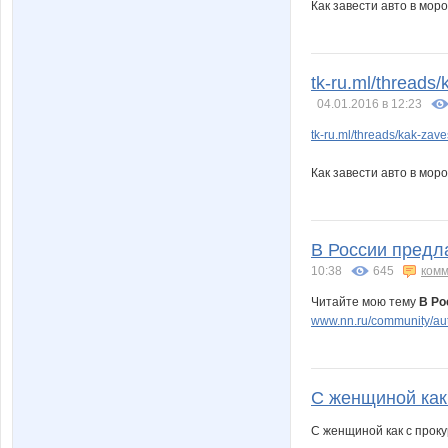
Как завести авто в мор
tk-ru.ml/threads
04.01.2016 в 12:23
tk-ru.ml/threads/kak-zav
Как завести авто в мор
В России предл
10:38
645
комм
Читайте мою тему
В Ро
www.nn.ru/community/au
С женщиной как 
С женщиной как с проку