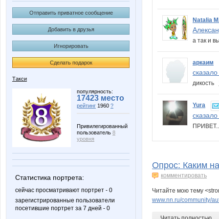
Отправить приватное сообщение
Natalia 
Алексан
Добавить в друзья
а так и 
Игнорировать
аркаим
Сделать подарок
сказало 
Такси
дикость
популярность:
17423 место
Yura
рейтинг
1960
?
сказало 
ПРИВЕТ.
Привилегированный
пользователь
8
уровня
Опрос: Каким н
комментировать
Статистика портрета:
сейчас просматривают портрет - 0
Читайте мою тему <stro
www.nn.ru/community/aut
зарегистрированные пользователи
посетившие портрет за 7 дней - 0
Читать полностью